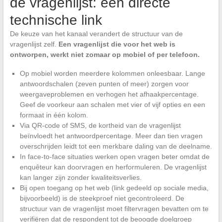
de vragenlijst: een directe
technische link
De keuze van het kanaal verandert de structuur van de
vragenlijst zelf.
Een vragenlijst die voor het web is
ontworpen, werkt niet zomaar op mobiel of per telefoon.
Op mobiel worden meerdere kolommen onleesbaar. Lange
antwoordschalen (zeven punten of meer) zorgen voor
weergaveproblemen en verhogen het afhaakpercentage.
Geef de voorkeur aan schalen met vier of vijf opties en een
formaat in één kolom.
Via QR-code of SMS, de kortheid van de vragenlijst
beïnvloedt het antwoordpercentage. Meer dan tien vragen
overschrijden leidt tot een merkbare daling van de deelname.
In face-to-face situaties werken open vragen beter omdat de
enquêteur kan doorvragen en herformuleren. De vragenlijst
kan langer zijn zonder kwaliteitsverlies.
Bij open toegang op het web (link gedeeld op sociale media,
bijvoorbeeld) is de steekproef niet gecontroleerd. De
structuur van de vragenlijst moet filtervragen bevatten om te
verifiëren dat de respondent tot de beoogde doelgroep