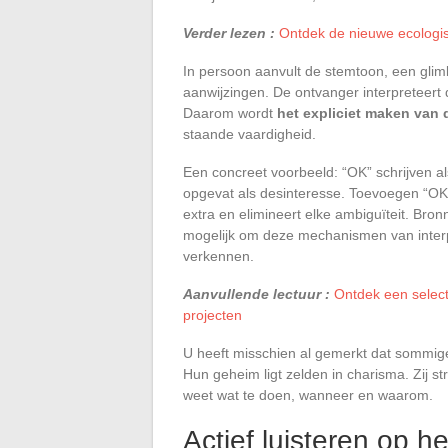
Verder lezen :
Ontdek de nieuwe ecologi
In persoon aanvult de stemtoon, een glimla
aanwijzingen. De ontvanger interpreteert d
Daarom wordt
het expliciet maken van 
staande vaardigheid.
Een concreet voorbeeld: “OK” schrijven a
opgevat als desinteresse. Toevoegen “OK,
extra en elimineert elke ambiguïteit. Br
mogelijk om deze mechanismen van interper
verkennen.
Aanvullende lectuur :
Ontdek een select
projecten
U heeft misschien al gemerkt dat sommige
Hun geheim ligt zelden in charisma. Zij s
weet wat te doen, wanneer en waarom.
Actief luisteren op h