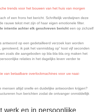
sche trends voor het bouwen van het huis van morgen
ch of een frons het bericht. Schriftelijk verdwijnen deze
e rauwe tekst met zijn of haar eigen emotionele filter.
de intentie achter elk geschreven bericht
een op zichzelf
ls antwoord op een gedetailleerd verzoek kan worden
 genoteerd, ik pak het vanmiddag op” kost vijf seconden
onnen zoals die aangeboden op bla-bla-bla.org maken het
soonlijke relaties in het dagelijks leven verder te
ie van betaalbare overlockmachines voor uw naai-
 mensen altijd snelle en duidelijke antwoorden krijgen?
tructureren hun berichten zodat de ontvanger onmiddellijk
et werk en in persoonlijke