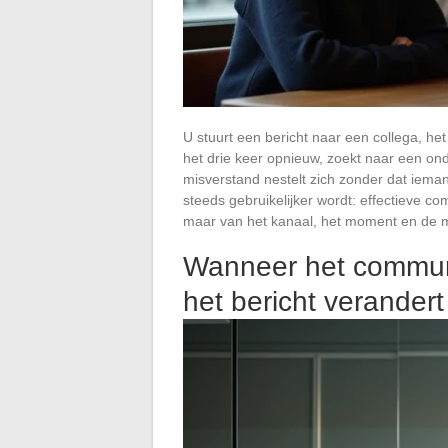
U stuurt een bericht naar een collega, het
het drie keer opnieuw, zoekt naar een on
misverstand nestelt zich zonder dat ieman
steeds gebruikelijker wordt: effectieve c
maar van het kanaal, het moment en de m
Wanneer het communi
het bericht verandert