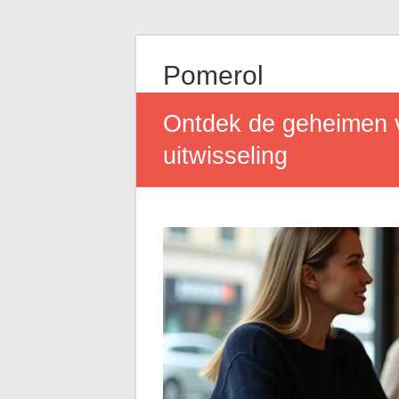
Pomerol
Ontdek de geheimen v
uitwisseling