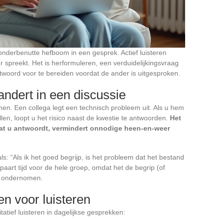
t onderbenutte hefboom in een gesprek. Actief luisteren
nder spreekt. Het is herformuleren, een verduidelijkingsvraag
twoord voor te bereiden voordat de ander is uitgesproken.
randert in een discussie
en. Een collega legt een technisch probleem uit. Als u hem
len, loopt u het risico naast de kwestie te antwoorden.
Het
at u antwoordt, vermindert onnodige heen-en-weer
s: “Als ik het goed begrijp, is het probleem dat het bestand
spaart tijd voor de hele groep, omdat het de begrip (of
dt ondernomen.
n voor luisteren
atief luisteren in dagelijkse gesprekken: