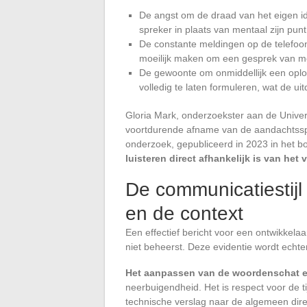
De angst om de draad van het eigen ide
spreker in plaats van mentaal zijn pun
De constante meldingen op de telefoo
moeilijk maken om een gesprek van me
De gewoonte om onmiddellijk een oplos
volledig te laten formuleren, wat de u
Gloria Mark, onderzoekster aan de Universi
voortdurende afname van de aandachtssp
onderzoek, gepubliceerd in 2023 in het 
luisteren direct afhankelijk is van h
De communicatiestij
en de context
Een effectief bericht voor een ontwikkelaa
niet beheerst. Deze evidentie wordt echte
Het aanpassen van de woordenschat en
neerbuigendheid. Het is respect voor de t
technische verslag naar de algemeen direc