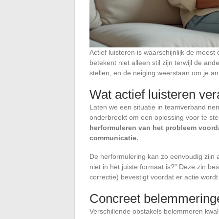
Actief luisteren is waarschijnlijk de mees
betekent niet alleen stil zijn terwijl de a
stellen, en de neiging weerstaan om je an
Wat actief luisteren ve
Laten we een situatie in teamverband nem
onderbreekt om een oplossing voor te stel
herformuleren van het probleem voord
communicatie.
De herformulering kan zo eenvoudig zijn al
niet in het juiste formaat is?” Deze zin be
correctie) bevestigt voordat er actie wor
Concreet belemmeringe
Verschillende obstakels belemmeren kwalit