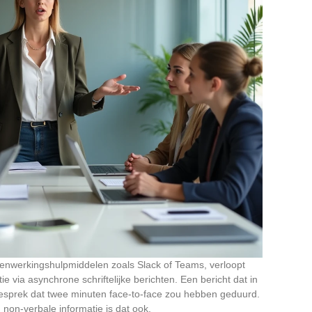
nwerkingshulpmiddelen zoals Slack of Teams, verloopt
 via asynchrone schriftelijke berichten. Een bericht dat in
gesprek dat twee minuten face-to-face zou hebben geduurd.
n non-verbale informatie is dat ook.