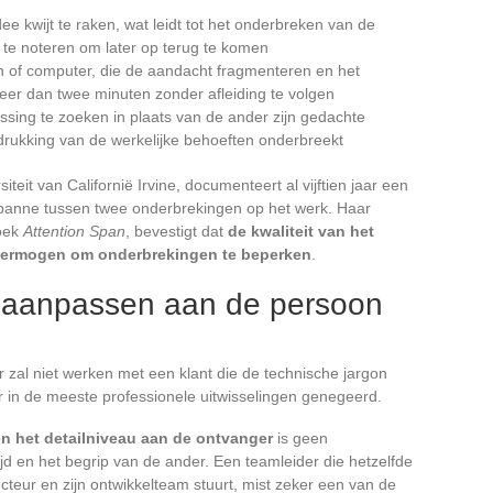
e kwijt te raken, wat leidt tot het onderbreken van de
t te noteren om later op terug te komen
n of computer, die de aandacht fragmenteren en het
er dan twee minuten zonder afleiding te volgen
sing te zoeken in plaats van de ander zijn gedachte
itdrukking van de werkelijke behoeften onderbreekt
teit van Californië Irvine, documenteert al vijftien jaar een
anne tussen twee onderbrekingen op het werk. Haar
boek
Attention Span
, bevestigt dat
de kwaliteit van het
et vermogen om onderbrekingen te beperken
.
l aanpassen aan de persoon
r zal niet werken met een klant die de technische jargon
r in de meeste professionele uitwisselingen genegeerd.
 het detailniveau aan de ontvanger
is geen
ijd en het begrip van de ander. Een teamleider die hetzelfde
teur en zijn ontwikkelteam stuurt, mist zeker een van de