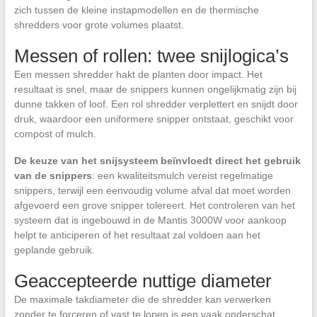
zich tussen de kleine instapmodellen en de thermische
shredders voor grote volumes plaatst.
Messen of rollen: twee snijlogica’s
Een messen shredder hakt de planten door impact. Het
resultaat is snel, maar de snippers kunnen ongelijkmatig zijn bij
dunne takken of loof. Een rol shredder verplettert en snijdt door
druk, waardoor een uniformere snipper ontstaat, geschikt voor
compost of mulch.
De keuze van het snijsysteem beïnvloedt direct het gebruik
van de snippers
: een kwaliteitsmulch vereist regelmatige
snippers, terwijl een eenvoudig volume afval dat moet worden
afgevoerd een grove snipper tolereert. Het controleren van het
systeem dat is ingebouwd in de Mantis 3000W voor aankoop
helpt te anticiperen of het resultaat zal voldoen aan het
geplande gebruik.
Geaccepteerde nuttige diameter
De maximale takdiameter die de shredder kan verwerken
zonder te forceren of vast te lopen is een vaak onderschat