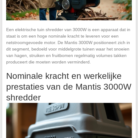
Een elektrische tuin shredder van 3000W is een apparaat dat in
staat is om een hoge nominale kracht te leveren voor een
netstroomgevoede motor. De Mantis 3000W positioneert zich in
dit segment, bedoeld voor middelgrote tuinen waar het snoeien
van hagen, struiken en fruitbomen regelmatig volumes takken
produceert die moeten worden verminderd.
Nominale kracht en werkelijke
prestaties van de Mantis 3000W
shredder