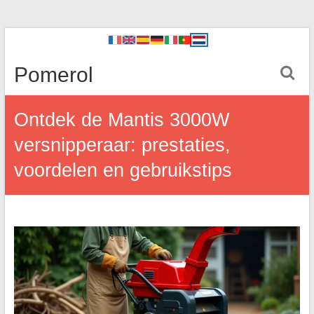
Pomerol
Ontdek de Mantis 3000W
versnipperaar: prestaties,
voordelen en gebruikstips