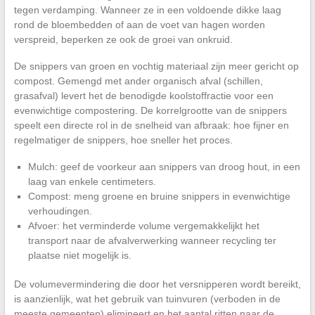
tegen verdamping. Wanneer ze in een voldoende dikke laag
rond de bloembedden of aan de voet van hagen worden
verspreid, beperken ze ook de groei van onkruid.
De snippers van groen en vochtig materiaal zijn meer gericht op
compost. Gemengd met ander organisch afval (schillen,
grasafval) levert het de benodigde koolstoffractie voor een
evenwichtige compostering. De korrelgrootte van de snippers
speelt een directe rol in de snelheid van afbraak: hoe fijner en
regelmatiger de snippers, hoe sneller het proces.
Mulch: geef de voorkeur aan snippers van droog hout, in een
laag van enkele centimeters.
Compost: meng groene en bruine snippers in evenwichtige
verhoudingen.
Afvoer: het verminderde volume vergemakkelijkt het
transport naar de afvalverwerking wanneer recycling ter
plaatse niet mogelijk is.
De volumevermindering die door het versnipperen wordt bereikt,
is aanzienlijk, wat het gebruik van tuinvuren (verboden in de
meeste gemeenten) elimineert en het aantal ritten naar de