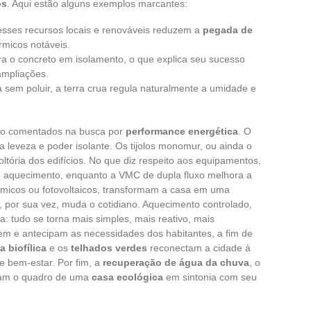
os
. Aqui estão alguns exemplos marcantes:
 esses recursos locais e renováveis reduzem a
pegada de
micos notáveis.
ra o concreto em isolamento, o que explica seu sucesso
ampliações.
la sem poluir, a terra crua regula naturalmente a umidade e
ão comentados na busca por
performance energética
. O
a leveza e poder isolante. Os tijolos monomur, ou ainda o
ltória dos edifícios. No que diz respeito aos equipamentos,
e aquecimento, enquanto a VMC de dupla fluxo melhora a
rmicos ou fotovoltaicos, transformam a casa em uma
 por sua vez, muda o cotidiano. Aquecimento controlado,
a: tudo se torna mais simples, mais reativo, mais
em e antecipam as necessidades dos habitantes, a fim de
a biofílica
e os
telhados verdes
reconectam a cidade à
 e bem-estar. Por fim, a
recuperação de água da chuva
, o
letam o quadro de uma
casa ecológica
em sintonia com seu