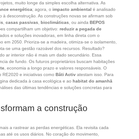
jetos, muito longe da simples escolha alternativa. As
ance energética
; agora, o
impacto ambiental
é analisado
ão à desconstrução. As construções novas se afirmam sob
is
,
casas passivas
,
bioclimáticas
, ou ainda
BEPOS
ções compartilham um objetivo:
reduzir a pegada de
ados e soluções inovadoras, em linha direta com o
 em 2050. Prioriza-se a madeira, otimiza-se o isolamento,
ota-se uma gestão razoável dos recursos. Resultado?
do ar interior não é mais um dado secundário. Essa
cia de fundo. Os futuros proprietários buscam habitações
te
, economia a longo prazo e valores responsáveis. O
ão RE2020 e iniciativas como
Bâti Activ
atestam isso. Para
gina dedicada à casa ecológica e ao
habitat do amanhã
análises das últimas tendências e soluções concretas para
nsformam a construção
mais a rastrear as perdas energéticas. Ela revisita cada
mas até os usos diários. No coração do movimento,