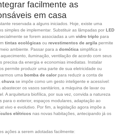
ntegrar facilmente as
onsáveis em casa
tante reservada a alguns iniciados. Hoje, existe uma
es simples de implementar. Substituir as lâmpadas por
LED
specialmente se forem associadas a um
vidro triplo
para
 em
tintas ecológicas
ou
revestimentos de argila
permite
 o meio ambiente. Passar para a
domótica
simplifica o
a aquecimento, iluminação, ventilação de acordo com seus
 precisa da energia e economias imediatas. Instalar
s permite produzir uma parte de sua eletricidade ou
ionarmos uma
bomba de calor
para reduzir a conta de
a chuva
se impõe como um gesto inteligente e acessível:
 abastecer os vasos sanitários, a máquina de lavar ou
. A arquitetura biofílica, por sua vez, convida a natureza
s para o exterior, espaços modulares, adaptação ao
t vivo e evolutivo. Por fim, a legislação agora impõe a
culos elétricos
nas novas habitações, antecipando já os
es ações a serem adotadas facilmente: