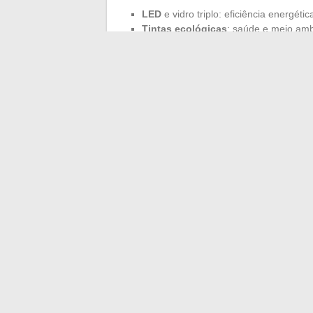
LED
e vidro triplo: eficiência energétic
Tintas ecológicas
: saúde e meio amb
Domótica
: controle inteligente
Painéis solares
e
bomba de calor
: 
Recuperação de água da chuva
: ge
Ponto de recarga
: antecipação das m
As casas do amanhã estão sendo inventa
um decidir se seu próximo endereço será
responsável.
←
Doudounes esportivas: realmente imp
Descubra os benefí