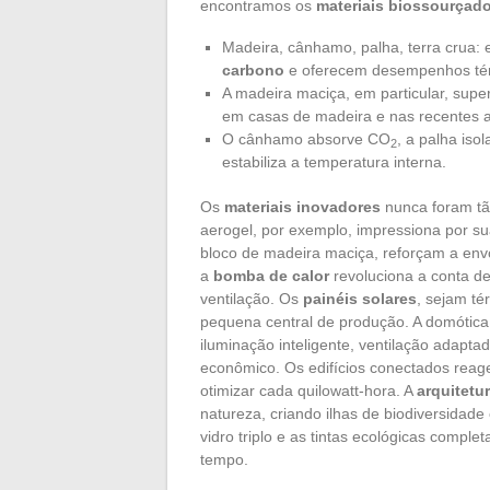
encontramos os
materiais biossourçad
Madeira, cânhamo, palha, terra crua:
carbono
e oferecem desempenhos tér
A madeira maciça, em particular, supe
em casas de madeira e nas recentes 
O cânhamo absorve CO
, a palha iso
2
estabiliza a temperatura interna.
Os
materiais inovadores
nunca foram t
aerogel, por exemplo, impressiona por su
bloco de madeira maciça, reforçam a envo
a
bomba de calor
revoluciona a conta d
ventilação. Os
painéis solares
, sejam té
pequena central de produção. A domótica,
iluminação inteligente, ventilação adaptad
econômico. Os edifícios conectados reag
otimizar cada quilowatt-hora. A
arquitetur
natureza, criando ilhas de biodiversidade
vidro triplo e as tintas ecológicas comp
tempo.