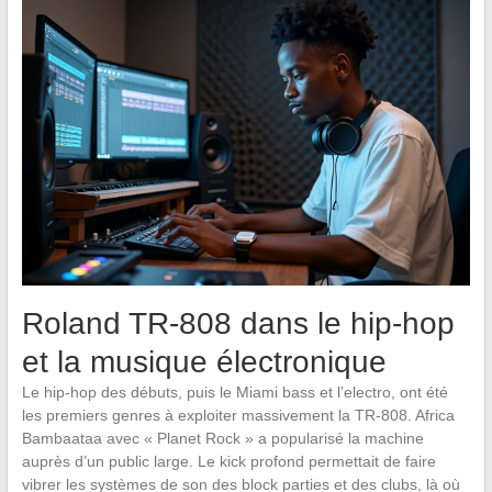
Roland TR-808 dans le hip-hop
et la musique électronique
Le hip-hop des débuts, puis le Miami bass et l’electro, ont été
les premiers genres à exploiter massivement la TR-808. Africa
Bambaataa avec « Planet Rock » a popularisé la machine
auprès d’un public large. Le kick profond permettait de faire
vibrer les systèmes de son des block parties et des clubs, là où