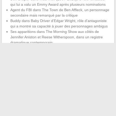
qui lui a valu un Emmy Award après plusieurs nominations
Agent du FBI dans The Town de Ben Affleck, un personnage
secondaire mais remarqué par la critique
Buddy dans Baby Driver d’Edgar Wright, rôle d’antagoniste
qui a montré sa capacité à jouer des personnages ambigus
Ses apparitions dans The Morning Show aux côtés de
Jennifer Aniston et Reese Witherspoon, dans un registre
dramatique contemporain
La carrière de Jon Hamm après Mad Men confirme un acteur
qui privilégie la diversité des projets à la rentabilité immédiate.
Son parcours, commencé tardivement par rapport aux
standards hollywoodiens, reste marqué par la patience et des
choix de rôles réfléchis.
Marié depuis 2023, installé dans une
discrétion assumée
, il continue de partager son temps entre
cinéma et séries avec une régularité qui dément toute idée de
ralentissement.
←
Découverte du célèbre nom 808 : son histoire et son