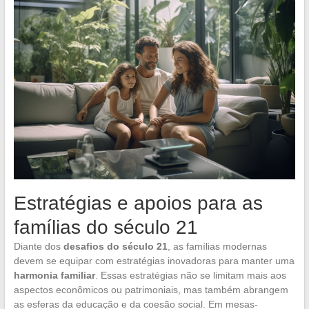
Estratégias e apoios para as
famílias do século 21
Diante dos
desafios do século 21
, as famílias modernas
devem se equipar com estratégias inovadoras para manter uma
harmonia familiar
. Essas estratégias não se limitam mais aos
aspectos econômicos ou patrimoniais, mas também abrangem
as esferas da educação e da coesão social. Em mesas-