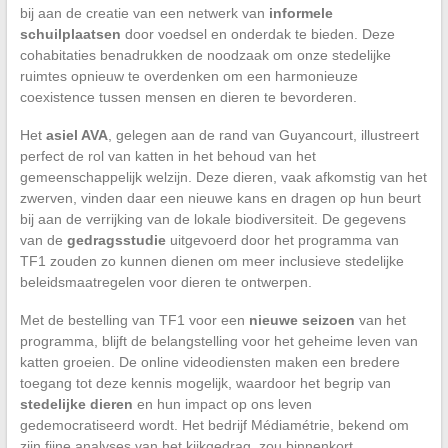
bij aan de creatie van een netwerk van
informele
schuilplaatsen
door voedsel en onderdak te bieden. Deze
cohabitaties benadrukken de noodzaak om onze stedelijke
ruimtes opnieuw te overdenken om een harmonieuze
coexistence tussen mensen en dieren te bevorderen.
Het
asiel AVA
, gelegen aan de rand van Guyancourt, illustreert
perfect de rol van katten in het behoud van het
gemeenschappelijk welzijn. Deze dieren, vaak afkomstig van het
zwerven, vinden daar een nieuwe kans en dragen op hun beurt
bij aan de verrijking van de lokale biodiversiteit. De gegevens
van de
gedragsstudie
uitgevoerd door het programma van
TF1 zouden zo kunnen dienen om meer inclusieve stedelijke
beleidsmaatregelen voor dieren te ontwerpen.
Met de bestelling van TF1 voor een
nieuwe seizoen
van het
programma, blijft de belangstelling voor het geheime leven van
katten groeien. De online videodiensten maken een bredere
toegang tot deze kennis mogelijk, waardoor het begrip van
stedelijke dieren
en hun impact op ons leven
gedemocratiseerd wordt. Het bedrijf Médiamétrie, bekend om
zijn fijne analyses van het kijkgedrag, zou binnenkort