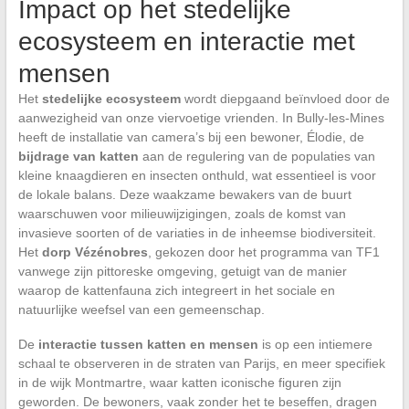
Impact op het stedelijke
ecosysteem en interactie met
mensen
Het
stedelijke ecosysteem
wordt diepgaand beïnvloed door de
aanwezigheid van onze viervoetige vrienden. In Bully-les-Mines
heeft de installatie van camera’s bij een bewoner, Élodie, de
bijdrage van katten
aan de regulering van de populaties van
kleine knaagdieren en insecten onthuld, wat essentieel is voor
de lokale balans. Deze waakzame bewakers van de buurt
waarschuwen voor milieuwijzigingen, zoals de komst van
invasieve soorten of de variaties in de inheemse biodiversiteit.
Het
dorp Vézénobres
, gekozen door het programma van TF1
vanwege zijn pittoreske omgeving, getuigt van de manier
waarop de kattenfauna zich integreert in het sociale en
natuurlijke weefsel van een gemeenschap.
De
interactie tussen katten en mensen
is op een intiemere
schaal te observeren in de straten van Parijs, en meer specifiek
in de wijk Montmartre, waar katten iconische figuren zijn
geworden. De bewoners, vaak zonder het te beseffen, dragen