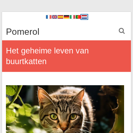
Pomerol
Het geheime leven van
buurtkatten