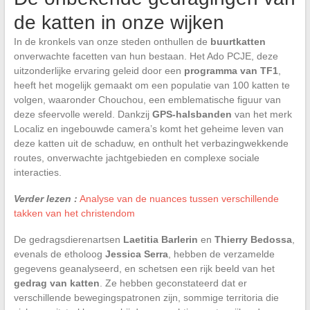
de katten in onze wijken
In de kronkels van onze steden onthullen de
buurtkatten
onverwachte facetten van hun bestaan. Het Ado PCJE, deze
uitzonderlijke ervaring geleid door een
programma van TF1
,
heeft het mogelijk gemaakt om een populatie van 100 katten te
volgen, waaronder Chouchou, een emblematische figuur van
deze sfeervolle wereld. Dankzij
GPS-halsbanden
van het merk
Localiz en ingebouwde camera’s komt het geheime leven van
deze katten uit de schaduw, en onthult het verbazingwekkende
routes, onverwachte jachtgebieden en complexe sociale
interacties.
Verder lezen :
Analyse van de nuances tussen verschillende
takken van het christendom
De gedragsdierenartsen
Laetitia Barlerin
en
Thierry Bedossa
,
evenals de etholoog
Jessica Serra
, hebben de verzamelde
gegevens geanalyseerd, en schetsen een rijk beeld van het
gedrag van katten
. Ze hebben geconstateerd dat er
verschillende bewegingspatronen zijn, sommige territoria die