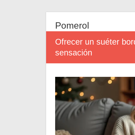
Pomerol
Ofrecer un suéter bor
sensación