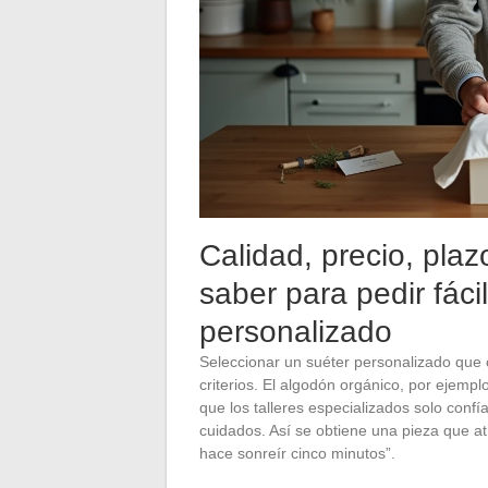
Calidad, precio, plaz
saber para pedir fáci
personalizado
Seleccionar un suéter personalizado que c
criterios. El algodón orgánico, por ejemplo
que los talleres especializados solo conf
cuidados. Así se obtiene una pieza que atr
hace sonreír cinco minutos”.