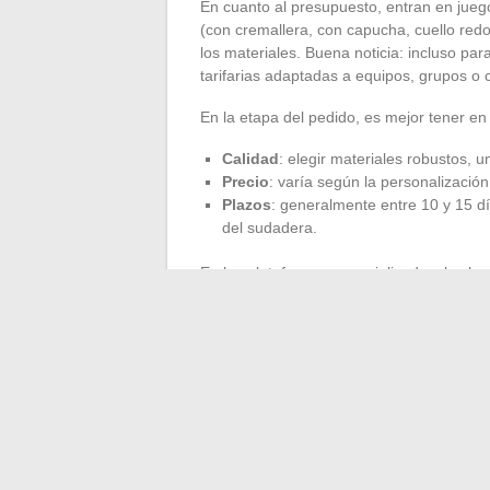
En cuanto al presupuesto, entran en juego
(con cremallera, con capucha, cuello redo
los materiales. Buena noticia: incluso pa
tarifarias adaptadas a equipos, grupos o 
En la etapa del pedido, es mejor tener en
Calidad
: elegir materiales robustos, un
Precio
: varía según la personalización,
Plazos
: generalmente entre 10 y 15 dí
del sudadera.
En las plataformas especializadas, las herr
unos pocos clics, puedes visualizar el res
acompañamiento y la reactividad del servi
pedidos grupales o cuando los plazos aju
Con un suéter bordado personalizado, se
muestra de atención, algo que ocupa un l
necesita un hilo de color para que un sud