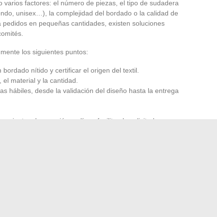
 varios factores: el número de piezas, el tipo de sudadera
ndo, unisex…), la complejidad del bordado o la calidad de
ra pedidos en pequeñas cantidades, existen soluciones
comités.
 mente los siguientes puntos:
 bordado nítido y certificar el origen del textil.
 el material y la cantidad.
as hábiles, desde la validación del diseño hasta la entrega
amientas de creación en línea facilitan la solicitud: en
ultado final y obtener un presupuesto preciso. El
cio al cliente marcan la diferencia, especialmente para
stados se presentan en el calendario.
 ofrece más que una prenda: se desliza un guiño, una
ugar real en la memoria. Después de todo, a veces, solo se
adera se vuelva irremplazable.