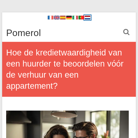
Pomerol
Hoe de kredietwaardigheid van
een huurder te beoordelen vóór
de verhuur van een
appartement?