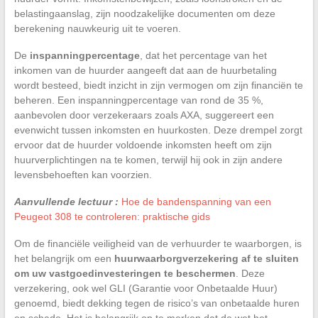
belastingaanslag, zijn noodzakelijke documenten om deze
berekening nauwkeurig uit te voeren.
De
inspanningpercentage
, dat het percentage van het
inkomen van de huurder aangeeft dat aan de huurbetaling
wordt besteed, biedt inzicht in zijn vermogen om zijn financiën te
beheren. Een inspanningpercentage van rond de 35 %,
aanbevolen door verzekeraars zoals AXA, suggereert een
evenwicht tussen inkomsten en huurkosten. Deze drempel zorgt
ervoor dat de huurder voldoende inkomsten heeft om zijn
huurverplichtingen na te komen, terwijl hij ook in zijn andere
levensbehoeften kan voorzien.
Aanvullende lectuur :
Hoe de bandenspanning van een
Peugeot 308 te controleren: praktische gids
Om de financiële veiligheid van de verhuurder te waarborgen, is
het belangrijk om een
huurwaarborgverzekering af te sluiten
om uw vastgoedinvesteringen te beschermen
. Deze
verzekering, ook wel GLI (Garantie voor Onbetaalde Huur)
genoemd, biedt dekking tegen de risico’s van onbetaalde huren
en schade. Het is belangrijk op te merken dat de wet het