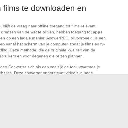
films te downloaden en
 blijft de vraag naar offline toegang tot films relevant.
e grenzen van de wet te blijven, hebben toegang tot
apps
den
op een legale manier. ApowerREC, bijvoorbeeld, is een
men
vanaf het scherm van je computer, zodat je films en tv-
ding. Deze methode, die de originele kwaliteit van de
ebruikers en voor degenen die reizen plannen.
deo Converter zich als een veelzijdige tool, waarmee je
sites. Deze converter ondersteunt video’s in hoge
wijl het een optimale kwaliteitsbehoud garandeert.
jke videotheek samenstellen, klaar om op elk moment en op
er de beperkingen van een internetverbinding.
 autonomie vinden in deze tools dus waardevolle
umptie van
films en series
. Deze apps en tools
n waardevolle flexibiliteit bieden. De mogelijkheid om films
ast binnen een logische evolutie van het gebruik, gedreven
 en persoonlijke toegang tot cinematografische werken.