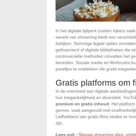
In het digitale tijdperk zoeken kijkers v
wereld van streaming biedt een verscheid
bekijken. Sommige legale opties omvatten
gefinancierd of digitale bibliotheken die 
controversiële methoden omvatten het gebr
bevinden. Sociale media en filmforums k
pareltjes te ontdekken die gratis toegankeli
Gratis platforms om f
In de overvloed aan digitale aanbieding
hun toegankelijkheid en diversiteit. YouTub
premium en gratis inhoud
. Het platform
genres, vaak aangevuld met onafhankelijke
Liefhebbers van gratis films vinden er hu
zijn.
Lees ook :
Nieuwe streaming sites: ontde