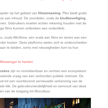
 speler op het gebied van
filmstreaming
. Plex biedt gratis
uze aan inhoud. De voordelen, zoals de
kindbeveiliging
,
nnen. Gebruikers moeten echter rekening houden met de
e films kunnen ontbreken aan ondertitels.
, zoals AlloStrea, een scala aan films en series aan een
nder kosten. Deze platforms weten zich te onderscheiden
s aan te bieden, soms met nieuwigheden kort na hun
 Messenger te hacken
bsites
zijn nu onmiskenbaar en vormen een ecosysteem
roeiende vraag van een verbonden publiek ontmoet. De
 uit tot een voortdurend vernieuwde verkenning van de
ele klik. De gebruiksvriendelijkheid en eenvoud van deze
en van de toegang tot filmcultuur.