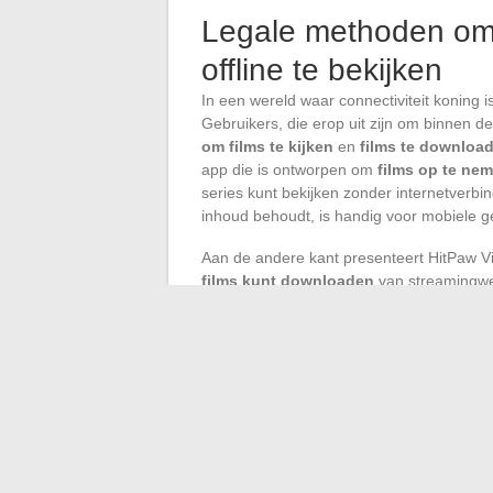
Legale methoden om 
offline te bekijken
In een wereld waar connectiviteit koning is,
Gebruikers, die erop uit zijn om binnen d
om films te kijken
en
films te downloa
app die is ontworpen om
films op te ne
series kunt bekijken zonder internetverbin
inhoud behoudt, is handig voor mobiele g
Aan de andere kant presenteert HitPaw Vi
films kunt downloaden
van streamingweb
definitie, inclusief 8K en 4K formaten, ter
Filmliefhebbers kunnen zo een persoonli
elke plaats te worden geraadpleegd, zond
De liefhebbers van mobiliteit en digitale
bondgenoten voor een ongebonden cons
respecteren het auteursrecht terwijl ze ee
te downloaden om ze offline te bekijken p
door de groeiende vraag naar permanente