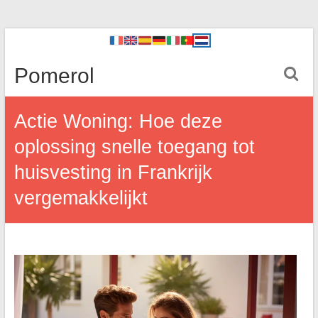
Pomerol
Actie Woning: Hoe deze
oplossing snelle toegang tot
huisvesting in Frankrijk
vergemakkelijkt