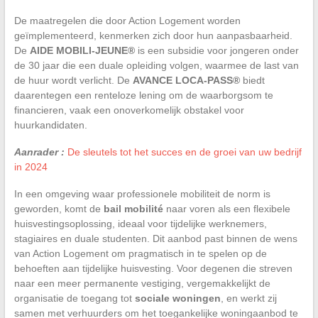
De maatregelen die door Action Logement worden
geïmplementeerd, kenmerken zich door hun aanpasbaarheid.
De
AIDE MOBILI-JEUNE®
is een subsidie voor jongeren onder
de 30 jaar die een duale opleiding volgen, waarmee de last van
de huur wordt verlicht. De
AVANCE LOCA-PASS®
biedt
daarentegen een renteloze lening om de waarborgsom te
financieren, vaak een onoverkomelijk obstakel voor
huurkandidaten.
Aanrader :
De sleutels tot het succes en de groei van uw bedrijf
in 2024
In een omgeving waar professionele mobiliteit de norm is
geworden, komt de
bail mobilité
naar voren als een flexibele
huisvestingsoplossing, ideaal voor tijdelijke werknemers,
stagiaires en duale studenten. Dit aanbod past binnen de wens
van Action Logement om pragmatisch in te spelen op de
behoeften aan tijdelijke huisvesting. Voor degenen die streven
naar een meer permanente vestiging, vergemakkelijkt de
organisatie de toegang tot
sociale woningen
, en werkt zij
samen met verhuurders om het toegankelijke woningaanbod te