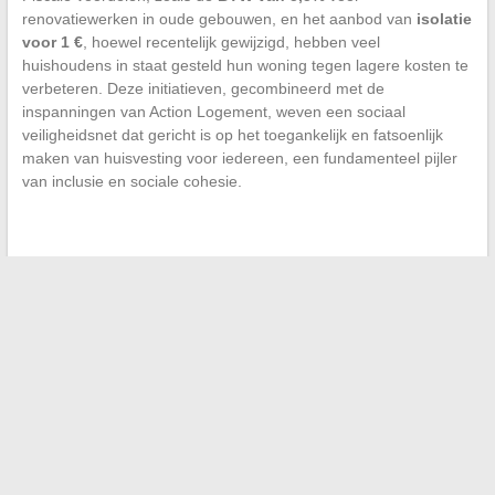
renovatiewerken in oude gebouwen, en het aanbod van
isolatie
voor 1 €
, hoewel recentelijk gewijzigd, hebben veel
huishoudens in staat gesteld hun woning tegen lagere kosten te
verbeteren. Deze initiatieven, gecombineerd met de
inspanningen van Action Logement, weven een sociaal
veiligheidsnet dat gericht is op het toegankelijk en fatsoenlijk
maken van huisvesting voor iedereen, een fundamenteel pijler
van inclusie en sociale cohesie.
←
Kostenraming voor de bouw van een gebouw: factoren om
rekening mee te houden
Revolutionaire nieuwe haarkaptechnieken: een overzicht van
de huidige trends
→
Search