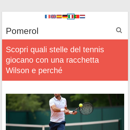
Pomerol
Scopri quali stelle del tennis
giocano con una racchetta
Wilson e perché