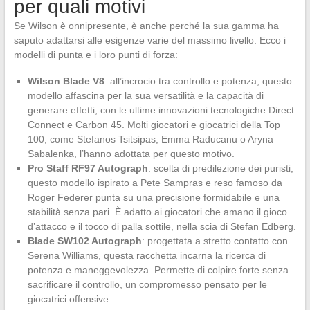
per quali motivi
Se Wilson è onnipresente, è anche perché la sua gamma ha
saputo adattarsi alle esigenze varie del massimo livello. Ecco i
modelli di punta e i loro punti di forza:
Wilson Blade V8
: all’incrocio tra controllo e potenza, questo
modello affascina per la sua versatilità e la capacità di
generare effetti, con le ultime innovazioni tecnologiche Direct
Connect e Carbon 45. Molti giocatori e giocatrici della Top
100, come Stefanos Tsitsipas, Emma Raducanu o Aryna
Sabalenka, l’hanno adottata per questo motivo.
Pro Staff RF97 Autograph
: scelta di predilezione dei puristi,
questo modello ispirato a Pete Sampras e reso famoso da
Roger Federer punta su una precisione formidabile e una
stabilità senza pari. È adatto ai giocatori che amano il gioco
d’attacco e il tocco di palla sottile, nella scia di Stefan Edberg.
Blade SW102 Autograph
: progettata a stretto contatto con
Serena Williams, questa racchetta incarna la ricerca di
potenza e maneggevolezza. Permette di colpire forte senza
sacrificare il controllo, un compromesso pensato per le
giocatrici offensive.