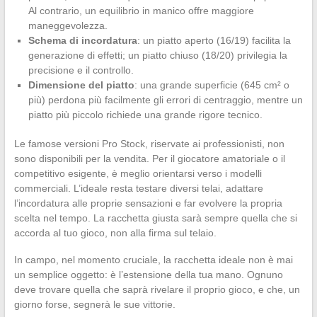
Al contrario, un equilibrio in manico offre maggiore
maneggevolezza.
Schema di incordatura
: un piatto aperto (16/19) facilita la
generazione di effetti; un piatto chiuso (18/20) privilegia la
precisione e il controllo.
Dimensione del piatto
: una grande superficie (645 cm² o
più) perdona più facilmente gli errori di centraggio, mentre un
piatto più piccolo richiede una grande rigore tecnico.
Le famose versioni Pro Stock, riservate ai professionisti, non
sono disponibili per la vendita. Per il giocatore amatoriale o il
competitivo esigente, è meglio orientarsi verso i modelli
commerciali. L’ideale resta testare diversi telai, adattare
l’incordatura alle proprie sensazioni e far evolvere la propria
scelta nel tempo. La racchetta giusta sarà sempre quella che si
accorda al tuo gioco, non alla firma sul telaio.
In campo, nel momento cruciale, la racchetta ideale non è mai
un semplice oggetto: è l’estensione della tua mano. Ognuno
deve trovare quella che saprà rivelare il proprio gioco, e che, un
giorno forse, segnerà le sue vittorie.