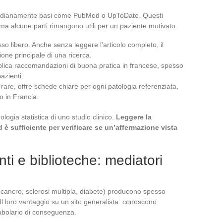
quotidianamente basi come PubMed o UpToDate. Questi
ma alcune parti rimangono utili per un paziente motivato.
so libero. Anche senza leggere l’articolo completo, il
ione principale di una ricerca.
lica raccomandazioni di buona pratica in francese, spesso
azienti.
rare, offre schede chiare per ogni patologia referenziata,
to in Francia.
ogia statistica di uno studio clinico.
Leggere la
è sufficiente per verificare se un’affermazione vista
nti e biblioteche: mediatori
(cancro, sclerosi multipla, diabete) producono spesso
. Il loro vantaggio su un sito generalista: conoscono
cabolario di conseguenza.