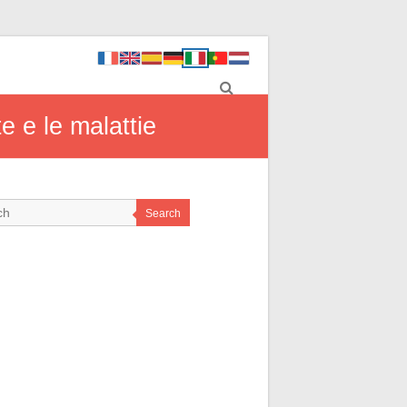
te e le malattie
Search