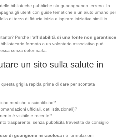
delle biblioteche pubbliche sta guadagnando terreno. In
pagna gli utenti con guide tematiche e un aiuto umano per
o di terzo di fiducia inizia a ispirare iniziative simili in
rtante? Perché
l’affidabilità di una fonte non garantisce
 bibliotecario formato o un volontario associativo può
lessa senza deformarla.
utare un sito sulla salute in
a questa griglia rapida prima di dare per scontata
ifiche mediche o scientifiche?
comandazioni ufficiali, dati istituzionali)?
mento è visibile e recente?
ento trasparente, senza pubblicità travestita da consiglio
esse di guarigione miracolosa
né formulazioni