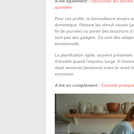
A lire également :
Découvrez les secrets
quotidien
Pour ces profils, la bienveillance enver
domestique. Réduire les stimuli visuels 
fin de journée) ou porter des bouchons d’o
sont pas des gadgets. Ce sont des adaptati
émotionnelle.
La planification rigide, souvent présenté
d’anxiété quand l’imprévu surgit. À l’inver
rituel sensoriel personnel avant le réveil 
excessive.
A lire en complément :
Conseils pratiqu