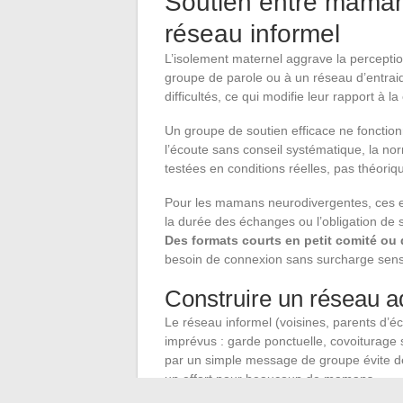
Soutien entre maman
réseau informel
L’isolement maternel aggrave la percepti
groupe de parole ou à un réseau d’entraid
difficultés, ce qui modifie leur rapport à la 
Un groupe de soutien efficace ne fonctio
l’écoute sans conseil systématique, la no
testées en conditions réelles, pas théoriq
Pour les mamans neurodivergentes, ces es
la durée des échanges ou l’obligation de s
Des formats courts en petit comité ou
besoin de connexion sans surcharge senso
Construire un réseau ad
Le réseau informel (voisines, parents d’écol
imprévus : garde ponctuelle, covoiturage
par un simple message de groupe évite de
un effort pour beaucoup de mamans.